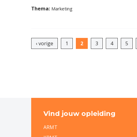
Thema:
Marketing
Pagina's
‹ vorige
1
2
3
4
5
Vind jouw opleiding
ARMT