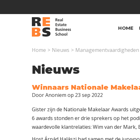
Overslaan en naar de inhoud gaan
HOME
Home
>
Nieuws
>
Managementvaardigheden
Nieuws
Winnaars Nationale Makela
Door
Anoniem
op 23 sep 2022
Gister zijn de Nationale Makelaar Awards uitge
6 awards stonden er drie sprekers op het podi
waardevolle klantrelaties: Wim van der Mark
Host Árpád Halászi had samen met de juryvoor