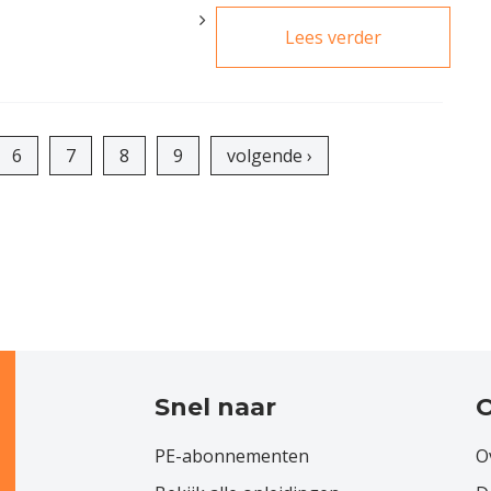
Lees verder
over Nationa
Makelaar
Awards 202
dit zijn de
genomineer
6
7
8
9
volgende ›
Snel naar
O
PE-abonnementen
O