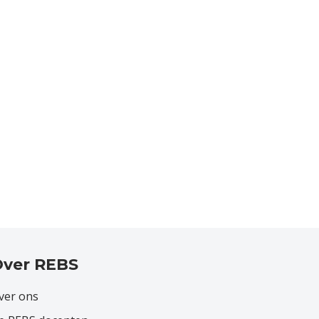
le
2:
den
ver REBS
ver ons