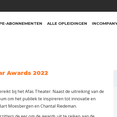
PE-ABONNEMENTEN
ALLE OPLEIDINGEN
INCOMPANY
ar Awards 2022
reikt bij het Afas Theater. Naast de uitreiking van de
um om het publiek te inspireren tot innovatie en
, Bart Moesbergen en Chantal Riedeman.
zitters de eer om de awards uit te reiken aan de