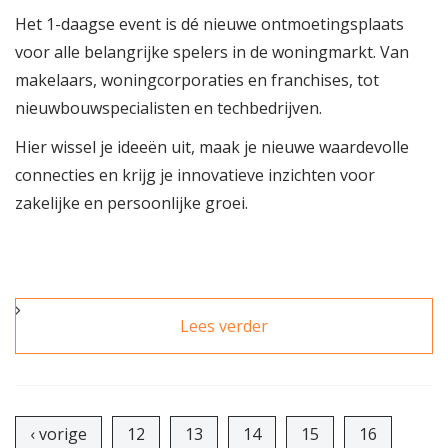
Het 1-daagse event is dé nieuwe ontmoetingsplaats
voor alle belangrijke spelers in de woningmarkt. Van
makelaars, woningcorporaties en franchises, tot
nieuwbouwspecialisten en techbedrijven.
Hier wissel je ideeën uit, maak je nieuwe waardevolle
connecties en krijg je innovatieve inzichten voor
zakelijke en persoonlijke groei.
Lees verder
over Makelmania: hét
gloednieuwe event
voor alle belangrijke
Pagina's
spelers in de
woningmarkt
‹ vorige
12
13
14
15
16