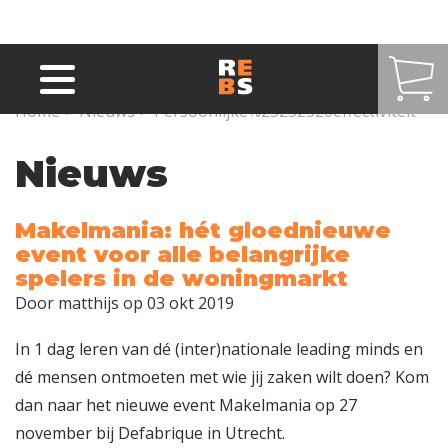
Overslaan en naar de inhoud gaan
Home
>
Nieuws
>
Persoonlijke%25252520effectiviteit
Nieuws
Makelmania: hét gloednieuwe
event voor alle belangrijke
spelers in de woningmarkt
Door
matthijs
op 03 okt 2019
In 1 dag leren van dé (inter)nationale leading minds en
dé mensen ontmoeten met wie jij zaken wilt doen? Kom
dan naar het nieuwe event Makelmania op 27
november bij Defabrique in Utrecht.