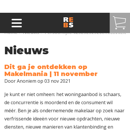
Overslaan en naar de inhoud gaan
Home
>
Nieuws
>
Persoonlijke%2525252520effectiviteit
Nieuws
Dit ga je ontdekken op
Makelmania | 11 november
Door
Anoniem
op 03 nov 2021
Je kunt er niet omheen: het woningaanbod is schaars,
de concurrentie is moordend en de consument wil
méér. Ben je als ondernemende makelaar op zoek naar
verfrissende ideeën voor nieuwe opdrachten, nieuwe
diensten, nieuwe manieren van klantenbinding en