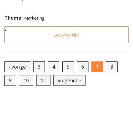
Thema:
Marketing
Lees verder
over De
genomineerden
Nationale Makelaar
Pagina's
Awards 2021
‹ vorige
3
4
5
6
7
8
9
10
11
volgende ›