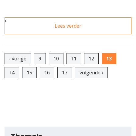
Lees verder
over Nationale
Makelaar Awards
beloont innovatie en
Pagina's
creativiteit
‹ vorige
9
10
11
12
13
14
15
16
17
volgende ›