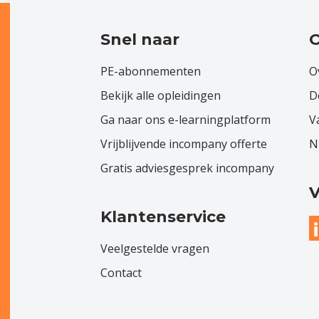
Snel naar
O
PE-abonnementen
O
Bekijk alle opleidingen
D
Ga naar ons e-learningplatform
V
Vrijblijvende incompany offerte
N
Gratis adviesgesprek incompany
V
Klantenservice
Veelgestelde vragen
Contact