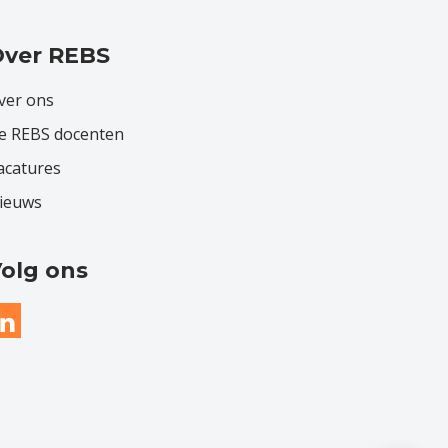
ver REBS
ver ons
e REBS docenten
acatures
ieuws
olg ons