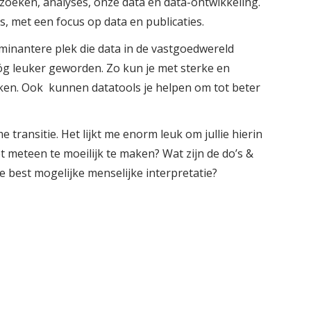
zoeken, analyses, onze data en data-ontwikkeling.
, met een focus op data en publicaties.
minantere plek die data in de vastgoedwereld
nóg leuker geworden. Zo kun je met sterke en
ken. Ook kunnen datatools je helpen om tot beter
 transitie. Het lijkt me enorm leuk om jullie hierin
 meteen te moeilijk te maken? Wat zijn de do’s &
e best mogelijke menselijke interpretatie?