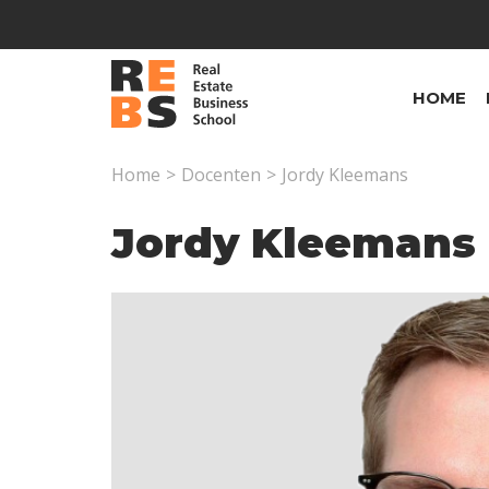
Overslaan en naar de inhoud gaan
HOME
Home
>
Docenten
>
Jordy Kleemans
Jordy Kleemans