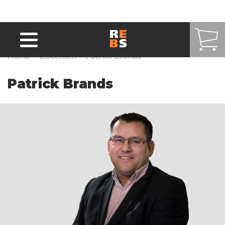
Overslaan en naar de inhoud gaan
Home
>
Docenten
>
Patrick Brands
Patrick Brands