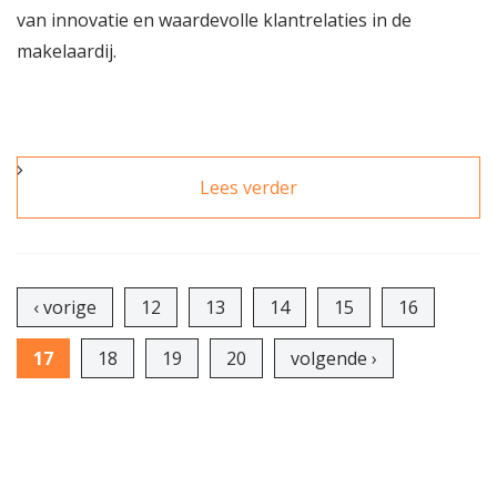
van innovatie en waardevolle klantrelaties in de
makelaardij.
Lees verder
over Lancering van
de Nationale
Makelaar Awards
Pagina's
‹ vorige
12
13
14
15
16
17
18
19
20
volgende ›