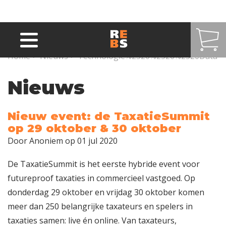
Overslaan en naar de inhoud gaan
Home
>
Nieuws
>
Technologie%2520%2526%2520Data
Nieuws
Nieuw event: de TaxatieSummit
op 29 oktober & 30 oktober
Door
Anoniem
op 01 jul 2020
De TaxatieSummit is het eerste hybride event voor
futureproof taxaties in commercieel vastgoed. Op
donderdag 29 oktober en vrijdag 30 oktober komen
meer dan 250 belangrijke taxateurs en spelers in
taxaties samen: live én online. Van taxateurs,