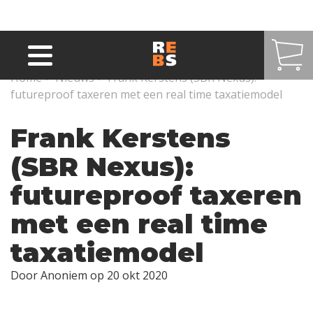
Overslaan en naar de inhoud gaan
Home
>
Nieuws
>
Frank Kerstens (SBR Nexus):
futureproof taxeren met een real time taxatiemodel
Frank Kerstens
(SBR Nexus):
futureproof taxeren
met een real time
taxatiemodel
Door
Anoniem
op 20 okt 2020