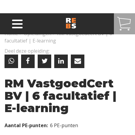
Overslaan en naar de inhoud gaan
Home
>
Opleidingen
>
RM VastgoedCert BV | 6
facultatief | E-learning
Deel deze opleiding:
RM VastgoedCert
BV | 6 facultatief |
E-learning
Aantal PE-punten:
6 PE-punten