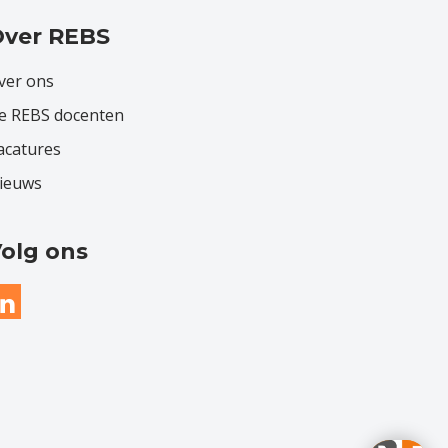
ver REBS
ver ons
e REBS docenten
acatures
ieuws
olg ons