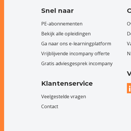
Snel naar
O
PE-abonnementen
O
Bekijk alle opleidingen
D
Ga naar ons e-learningplatform
V
Vrijblijvende incompany offerte
N
Gratis adviesgesprek incompany
V
Klantenservice
Veelgestelde vragen
Contact